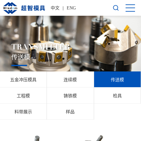
中文
|
ENG
TRANSMITTER
传送模
五金冲压模具
连续模
传送模
工程模
铸铁模
检具
料带展示
样品