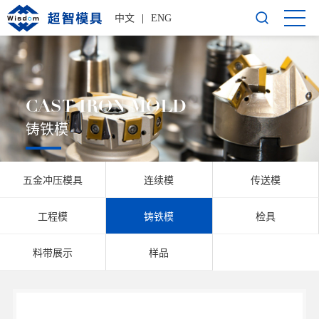
中文
|
ENG
CAST IRON MOLD
铸铁模
五金冲压模具
连续模
传送模
工程模
铸铁模
检具
料带展示
样品