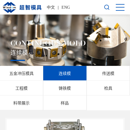
中文
|
ENG
CONTINUOUS MOLD
连续模
五金冲压模具
连续模
传送模
工程模
铸铁模
检具
料带展示
样品