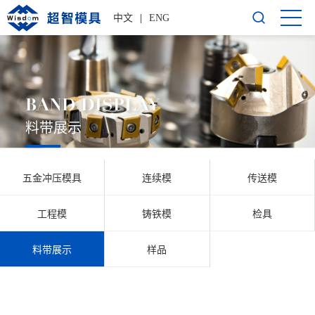
中文
|
ENG
BAND DISPLAY
料带展示
五金冲压模具
连续模
传送模
工程模
铸铁模
检具
料带展示
样品